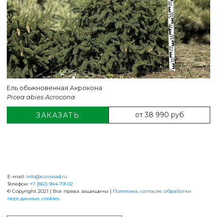
Ель обыкновенная Акрокона
Picea abies Acrocona
от 38 990 руб
ЗАКАЗАТЬ
E-mail:
info@rozovsad.ru
+7 (861) 944-79-02
Телефон:
+7 (861) 944-79-02
© Copyright 2021 | Все права защищены |
Политика, согласие обработки
перс.данных, cookies
ОБРАТНАЯ СВЯЗЬ