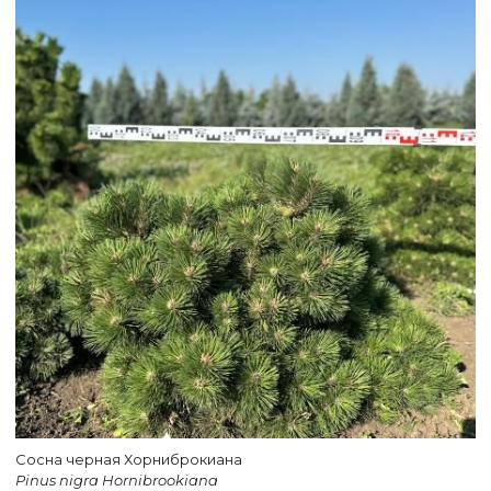
ВЕРНУТСЯ НА ГЛАВНЫЙ САЙТ
Сосна черная Хорниброкиана
Pinus nigra Hornibrookiana