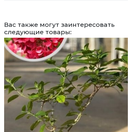
СДЕЛАТЬ ЗАКАЗ
ЗАДАТЬ ВОПРОС
Вас также могут заинтересовать
следующие товары:
ВЕРНУТСЯ НА ГЛАВНЫЙ САЙТ