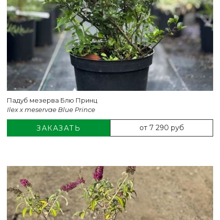
Падуб мезерва Блю Принц
Ilex x meservae Blue Prince
от 7 290 руб
ЗАКАЗАТЬ