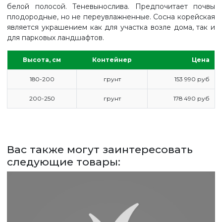
белой полосой. Теневынослива. Предпочитает почвы
плодородные, но не переувлажненные. Сосна корейская
является украшением как для участка возле дома, так и
для парковых ландшафтов.
Высота, см
Контейнер
Цена
180-200
грунт
153 990 руб
200-250
грунт
178 490 руб
ГЛАВНАЯ
Вас также могут заинтересовать
ПРАЙС
следующие товары:
СДЕЛАТЬ ЗАКАЗ
ЗАДАТЬ ВОПРОС