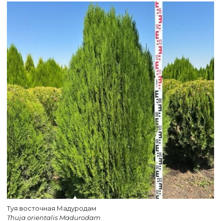
Туя восточная Мадуродам
Thuja orientalis Madurodam