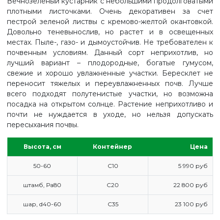
Вечнозеленый кустарник с небольшими продолговатыми
плотными листочками. Очень декоративен за счет
пестрой зеленой листвы с кремово-желтой окантовкой.
Довольно теневынослив, но растет и в освещенных
местах. Пыле-, газо- и дымоустойчив. Не требователен к
почвенным условиям. Данный сорт неприхотлив, но
лучший вариант – плодородные, богатые гумусом,
свежие и хорошо увлажненные участки. Бересклет не
переносит тяжелых и переувлажненных почв. Лучше
всего подходят полутенистые участки, но возможна
посадка на открытом солнце. Растение неприхотливо и
почти не нуждается в уходе, но нельзя допускать
пересыхания почвы.
Высота, см
Контейнер
Цена
50-60
С10
5 990 руб
штамб, Ра80
С20
22 800 руб
ГЛАВНАЯ
шар, d40-60
С35
23 100 руб
ПРАЙС