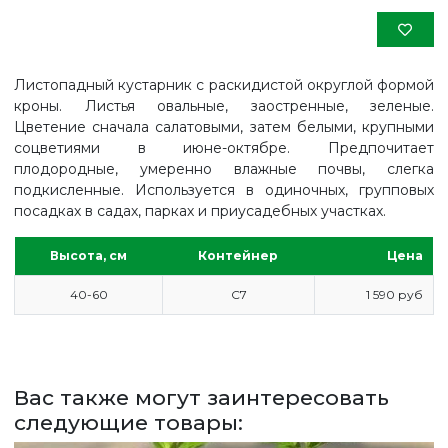
Листопадный кустарник с раскидистой округлой формой
кроны. Листья овальные, заостренные, зеленые.
Цветение сначала салатовыми, затем белыми, крупными
соцветиями в июне-октябре. Предпочитает
плодородные, умеренно влажные почвы, слегка
подкисленные. Используется в одиночных, групповых
посадках в садах, парках и приусадебных участках.
Высота, см
Контейнер
Цена
40-60
С7
1 590 руб
ГЛАВНАЯ
ПРАЙС
Вас также могут заинтересовать
СДЕЛАТЬ ЗАКАЗ
следующие товары:
ЗАДАТЬ ВОПРОС