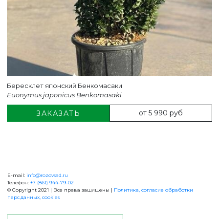
Бересклет японский Бенкомасаки
Euonymus japonicus Benkomasaki
от 5 990 руб
ЗАКАЗАТЬ
E-mail:
info@rozovsad.ru
+7 (861) 944-79-02
Телефон:
+7 (861) 944-79-02
© Copyright 2021 | Все права защищены |
Политика, согласие обработки
перс.данных, cookies
ОБРАТНАЯ СВЯЗЬ