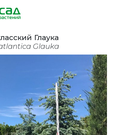
тласский Глаука
atlantica Glauka