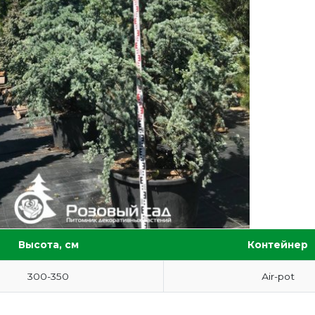
Высота, см
Контейнер
300-350
Аir-pot