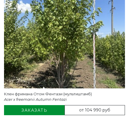
Клен фримана Отом Фентази (мультиштамб)
Acer x freemanii Autumn Fentazi
от 104 990 руб
ЗАКАЗАТЬ