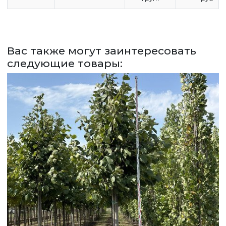
СДЕЛАТЬ ЗАКАЗ
ЗАДАТЬ ВОПРОС
Вас также могут заинтересовать
следующие товары:
ВЕРНУТСЯ НА ГЛАВНЫЙ САЙТ