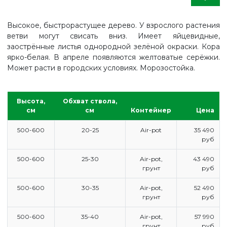
Высокое, быстрорастущее дерево. У взрослого растения
ветви могут свисать вниз. Имеет яйцевидные,
заострённые листья однородной зелёной окраски. Кора
ярко-белая. В апреле появляются желтоватые серёжки.
Может расти в городских условиях. Морозостойка.
Высота,
Обхват ствола,
см
см
Контейнер
Цена
500-600
20-25
Air-pot
35 490
руб
500-600
25-30
Air-pot,
43 490
грунт
руб
500-600
30-35
Air-pot,
52 490
грунт
руб
ГЛАВНАЯ
500-600
35-40
Air-pot,
57 990
ПРАЙС
грунт
руб