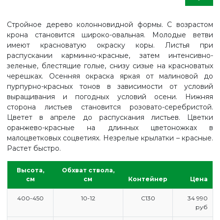
Стройное дерево колонновидной формы. С возрастом
крона становится широко-овальная. Молодые ветви
имеют красноватую окраску коры. Листья при
распускании карминно-красные, затем интенсивно-
зеленые, блестящие голые, снизу сизые на красноватых
черешках. Осенняя окраска яркая от малиновой до
пурпурно-красных тонов в зависимости от условий
выращивания и погодных условий осени. Нижняя
сторона листьев становится розовато-серебристой.
Цветет в апреле до распускания листьев. Цветки
оранжево-красные на длинных цветоножках в
малоцветковых соцветиях. Незрелые крылатки – красные.
Растет быстро.
Высота,
Обхват ствола,
см
см
Контейнер
Цена
400-450
10-12
С130
34 990
руб