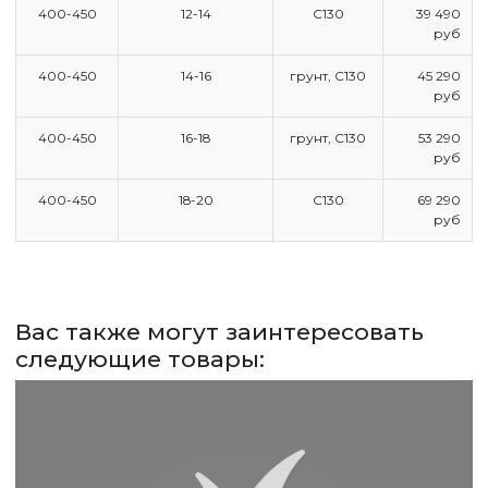
400-450
12-14
С130
39 490
руб
ГЛАВНАЯ
400-450
14-16
грунт, С130
45 290
руб
ПРАЙС
400-450
16-18
грунт, С130
53 290
СДЕЛАТЬ ЗАКАЗ
руб
ЗАДАТЬ ВОПРОС
400-450
18-20
С130
69 290
руб
ВЕРНУТСЯ НА ГЛАВНЫЙ САЙТ
Вас также могут заинтересовать
следующие товары: