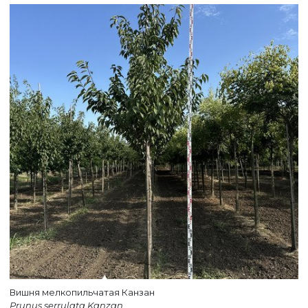
Вишня мелкопильчатая Канзан
Prunus serrulata Kanzan