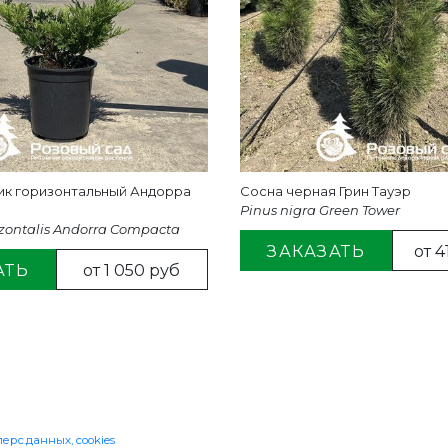
к горизонтальный Андорра
Сосна черная Грин Тауэр
Pinus nigra Green Tower
izontalis Andorra Compacta
ЗАКАЗАТЬ
от 4
АТЬ
от 1 050 руб
Я СВЯЗЬ
ерс.данных, cookies