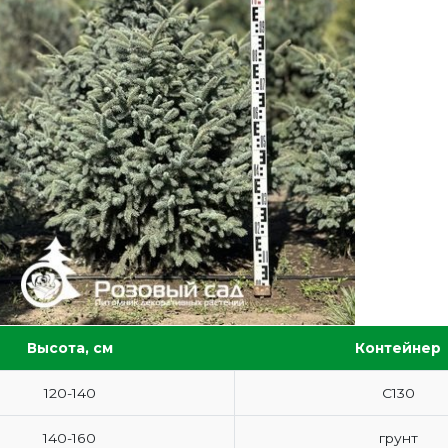
Высота, см
Контейнер
120-140
С130
140-160
грунт