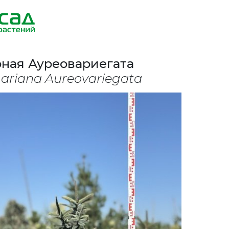
рная Ауреовариегата
ariana Aureovariegata