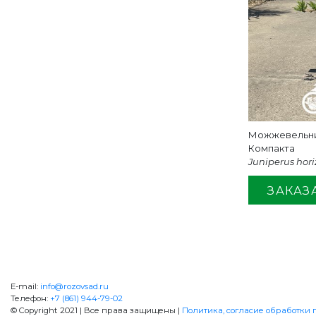
Можжевельни
Компакта
Juniperus hor
ЗАКАЗ
+7 (861) 944-79-02
ОБРАТНА
E-mail:
info@rozovsad.ru
Телефон:
+7 (861) 944-79-02
© Copyright 2021 | Все права защищены |
Политика, согласие обработки п