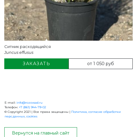
Ситник расходящийся
Juncus effusus
от 1 050 руб
ЗАКАЗАТЬ
E-mail:
info@rozovsad.ru
+7 (861) 944-79-02
Телефон:
+7 (861) 944-79-02
© Copyright 2021 | Все права защищены |
Политика, согласие обработки
перс.данных, cookies
ОБРАТНАЯ СВЯЗЬ
Вернутся на главный сайт