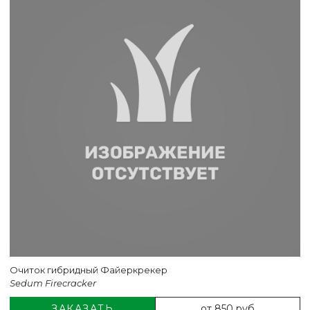
Очиток гибридный Файеркрекер
Sedum Firecracker
от 850 руб
ЗАКАЗАТЬ