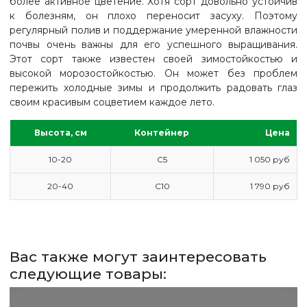
более активное цветение. Хотя сорт довольно устойчив
к болезням, он плохо переносит засуху. Поэтому
регулярный полив и поддержание умеренной влажности
почвы очень важны для его успешного выращивания.
Этот сорт также известен своей зимостойкостью и
ГЛАВНАЯ
высокой морозостойкостью. Он может без проблем
пережить холодные зимы и продолжить радовать глаз
ПРАЙС
своим красивым соцветием каждое лето.
СДЕЛАТЬ ЗАКАЗ
Высота, см
Контейнер
Цена
ЗАДАТЬ ВОПРОС
10-20
С5
1 050 руб
ВЕРНУТСЯ НА ГЛАВНЫЙ САЙТ
20-40
С10
1 790 руб
Вас также могут заинтересовать
следующие товары: