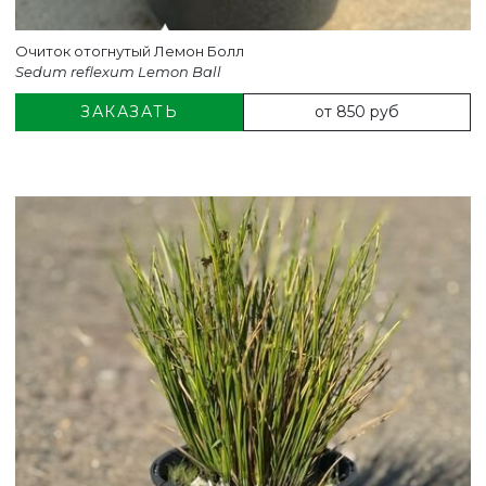
Очиток отогнутый Лемон Болл
Sedum reflexum Lemon Ball
от 850 руб
ЗАКАЗАТЬ