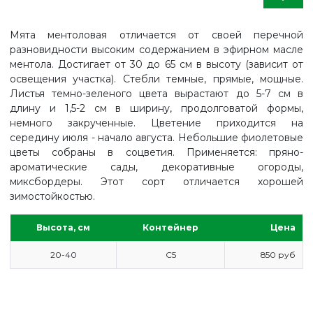
Мята ментоловая отличается от своей перечной
разновидности высоким содержанием в эфирном масле
ментола. Достигает от 30 до 65 см в высоту (зависит от
освещения участка). Стебли темные, прямые, мощные.
Листья темно-зеленого цвета вырастают до 5-7 см в
длину и 1,5-2 см в ширину, продолговатой формы,
немного закрученные. Цветение приходится на
середину июля - начало августа. Небольшие фиолетовые
цветы собраны в соцветия. Применяется: пряно-
ароматические сады, декоративные огороды,
миксбордеры. Этот сорт отличается хорошей
зимостойкостью.
Высота, см
Контейнер
Цена
20-40
С5
850 руб
ГЛАВНАЯ
ПРАЙС
СДЕЛАТЬ ЗАКАЗ