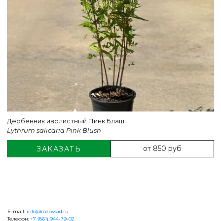
Дербенник иволистный Пинк Блаш
Lythrum salicaria Pink Blush
от 850 руб
ЗАКАЗАТЬ
E-mail:
info@rozovsad.ru
+7 (861) 944-79-02
Телефон:
+7 (861) 944-79-02