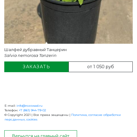
Шалфей дубравный Танцерин
Salvia nemorosa Tanzerin
от 1 050 руб
ЗАКАЗАТЬ
E-mail:
info@rozovsad.ru
+7 (861) 944-79-02
Телефон:
+7 (861) 944-79-02
© Copyright 2021 | Все права защищены |
Политика, согласие обработки
перс.данных, cookies
ОБРАТНАЯ СВЯЗЬ
Вернутся на главный сайт