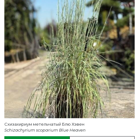
ВЕРНУТСЯ НА ГЛАВНЫЙ САЙТ
Схизахириум метельчатый Блю Хэвен
Schizachyrium scoparium Blue Heaven