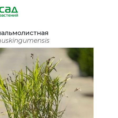
пальмолистная
muskingumensis