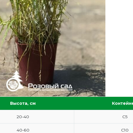
Высота, см
Контейн
20-40
С5
40-60
С10