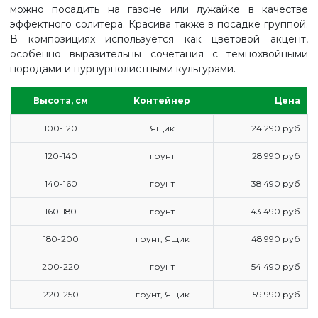
можно посадить на газоне или лужайке в качестве
эффектного солитера. Красива также в посадке группой.
В композициях используется как цветовой акцент,
особенно выразительны сочетания с темнохвойными
породами и пурпурнолистными культурами.
Высота, см
Контейнер
Цена
100-120
Ящик
24 290 руб
120-140
грунт
28 990 руб
140-160
грунт
38 490 руб
160-180
грунт
43 490 руб
180-200
грунт, Ящик
48 990 руб
200-220
грунт
54 490 руб
ГЛАВНАЯ
220-250
грунт, Ящик
59 990 руб
ПРАЙС