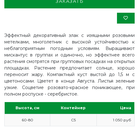
ЗАКАЗАТЬ
Эффектный декоративный злак с изящными розовыми
метелками, многолетник с высокой устойчивостью к
неблагоприятным погодным условиям. Выращивают
мискантус в группах и одиночно, но эффектнее всего
растения смотрятся при групповых посадках на открытых
площадках. Растение предпочитает солнце, хорошо
переносит жару. Компактный куст выстой до 1,5 м с
цветоносами. Цветет в конце Августа. Листья зеленые
узкие. Соцветие розовато-красное поникающее, при
полном роспуске - серебристое.
Высота, см
Контейнер
Цена
ГЛАВНАЯ
60-80
С5
1 050 руб
ПРАЙС