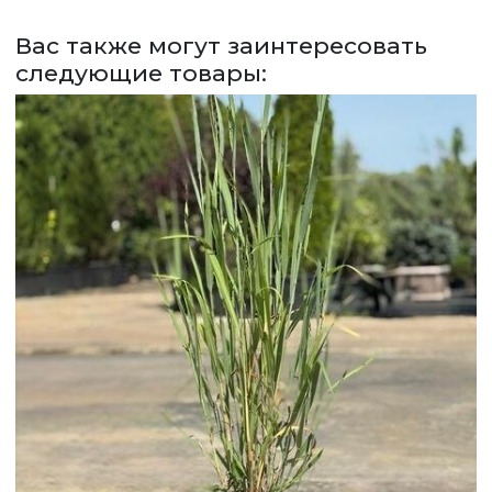
СДЕЛАТЬ ЗАКАЗ
Вас также могут заинтересовать
ЗАДАТЬ ВОПРОС
следующие товары:
ВЕРНУТСЯ НА ГЛАВНЫЙ САЙТ