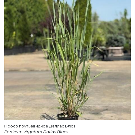
Просо прутьевидное Даллас Блюз
Panicum virgatum Dallas Blues