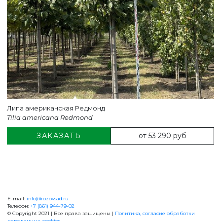
Липа американская Редмонд
Tilia americana Redmond
от 53 290 руб
ЗАКАЗАТЬ
E-mail:
info@rozovsad.ru
+7 (861) 944-79-02
Телефон:
+7 (861) 944-79-02
© Copyright 2021 | Все права защищены |
Политика, согласие обработки
перс.данных, cookies