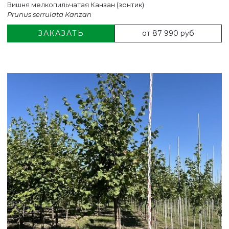
Вишня мелкопильчатая Канзан (зонтик)
Prunus serrulata Kanzan
от 87 990 руб
ЗАКАЗАТЬ