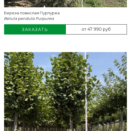
Береза повислая Пурпуреа
Betula pendula Purpurea
от 47 990 руб
ЗАКАЗАТЬ