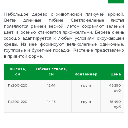
Небольшое дерево с живописной плакучей кроной.
Ветви длинные, гибкие. Светло-зеленые листья
появляются ранней весной, летом сохраняют зеленый
цвет, а осенью становятся ярко-желтыми. Береза очень
хорошо адаптируется к любым условиям окружающей
среды. Из нее формируют великолепные одиночные,
групповые и букетные посадки. Растение представлено
в привитой форме.
Высота,
Обхват ствола,
см
см
Контейнер
Цена
Ра200-220
12-14
грунт
46 290
руб
Ра200-220
14-16
грунт
55 490
руб
ГЛАВНАЯ
ПРАЙС
СДЕЛАТЬ ЗАКАЗ