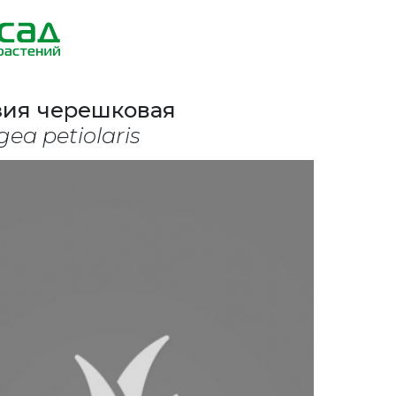
зия черешковая
ea petiolaris