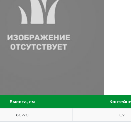
Высота, см
Контейн
60-70
С7