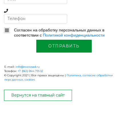
ВЕРНУТСЯ НА ГЛАВНЫЙ САЙТ
Согласен на обработку персональных данных в
соответствии с
Политикой конфиденциальности
ОТПРАВИТЬ
E-mail:
info@rozovsad.ru
Телефон:
+7 (861) 944-79-02
© Copyright 2021 | Все права защищены |
Политика, согласие обработки
перс.данных, cookies
+7 (861) 944-79-02
Вернутся на главный сайт
ОБРАТНАЯ СВЯЗЬ