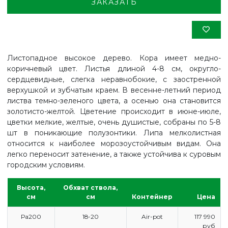
ЗАКАЗАТЬ
Листопадное высокое дерево. Кора имеет медно-
коричневый цвет. Листья длиной 4-8 см, округло-
сердцевидные, слегка неравнобокие, с заостренной
верхушкой и зубчатым краем. В весенне-летний период
листва темно-зеленого цвета, а осенью она становится
золотисто-желтой. Цветение происходит в июне-июле,
цветки мелкие, желтые, очень душистые, собраны по 5-8
шт в поникающие полузонтики. Липа мелколистная
относится к наиболее морозоустойчивым видам. Она
легко переносит затенение, а также устойчива к суровым
городским условиям.
Высота,
Обхват ствола,
см
см
Контейнер
Цена
Ра200
18-20
Air-pot
117 990
руб