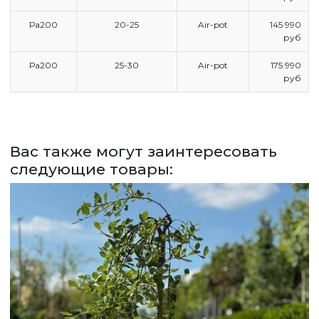
ГЛАВНАЯ
Ра200
20-25
Air-pot
145 990
руб
ПРАЙС
СДЕЛАТЬ ЗАКАЗ
Ра200
25-30
Air-pot
175 990
руб
ЗАДАТЬ ВОПРОС
ВЕРНУТСЯ НА ГЛАВНЫЙ САЙТ
Вас также могут заинтересовать
следующие товары: