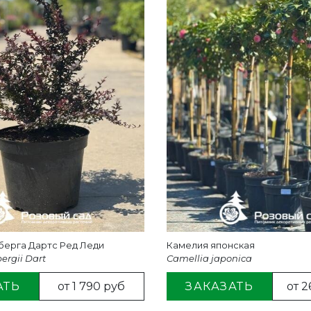
берга Дартс Ред Леди
Камелия японская
ergii Dart
Camellia japonica
АТЬ
от 1 790 руб
ЗАКАЗАТЬ
от 2