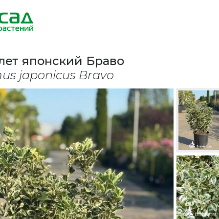
лет японский Браво
us japonicus Bravo