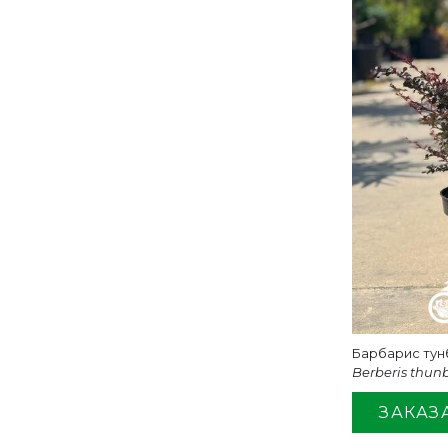
Барбарис тун
Berberis thunb
ЗАКАЗ