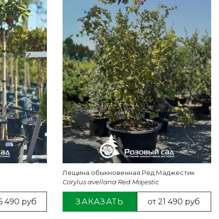
Лещина обыкновенная Ред Маджестик
Corylus avellana Red Majestic
6 490 руб
ЗАКАЗАТЬ
от 21 490 руб