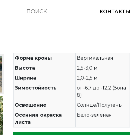
КОНТАКТЫ
Форма кроны
Вертикальная
Высота
2,5-3,0 м
Ширина
2,0-2,5 м
Зимостойкость
от -6,7 до -12,2 (Зона
8)
Освещение
Солнце/Полутень
Осенняя окраска
Бело-зеленая
листа