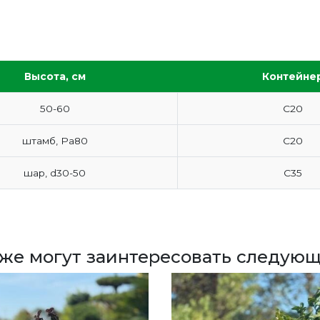
Высота, см
Контейне
50-60
С20
штамб, Ра80
С20
шар, d30-50
С35
кже могут заинтересовать следующ