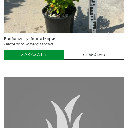
Барбарис тунберга Мария
Berberis thunbergii Maria
от 950 руб
ЗАКАЗАТЬ