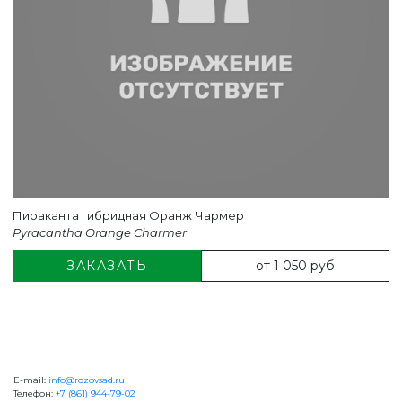
Пираканта гибридная Оранж Чармер
Pyracantha Orange Charmer
от 1 050 руб
ЗАКАЗАТЬ
E-mail:
info@rozovsad.ru
+7 (861) 944-79-02
Телефон:
+7 (861) 944-79-02