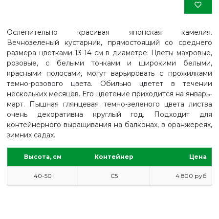
Ослепительно красивая японская камелия.
Вечнозеленый кустарник, прямостоящий со среднего
размера цветками 13-14 см в диаметре. Цветы махровые,
розовые, с белыми точками и широкими белыми,
красными полосами, могут варьировать с прожилками
темно-розового цвета. Обильно цветет в течении
нескольких месяцев. Его цветение приходится на январь-
март. Пышная глянцевая темно-зеленого цвета листва
очень декоративна круглый год. Подходит для
контейнерного выращивания на балконах, в оранжереях,
зимних садах.
Высота, см
Контейнер
Цена
40-50
С5
4 800 руб
ГЛАВНАЯ
ПРАЙС
СДЕЛАТЬ ЗАКАЗ