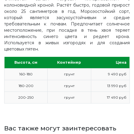
колоновидной кроной. Растёт быстро, годовой прирост
около 25 сантиметров в год. Морозостойкий сорт,
который является засухоустойчивым и средне
требовательным к почвам. Предпочитает солнечное
местоположение, при посадке в тень хвоя теряет
интенсивность синего цвета и редеет крона.
Используется в живых изгородях и для создания
цветовых пятен.
Высота, см
Контейнер
Цена
160-180
грунт
9 490 руб
180-200
грунт
13 990 руб
200-250
грунт
17 490 руб
ГЛАВНАЯ
ПРАЙС
СДЕЛАТЬ ЗАКАЗ
Вас также могут заинтересовать