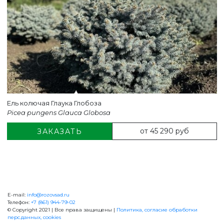
Ель колючая Глаука Глобоза
Picea pungens Glauca Globosa
от 45 290 руб
ЗАКАЗАТЬ
E-mail:
info@rozovsad.ru
+7 (861) 944-79-02
Телефон:
+7 (861) 944-79-02
© Copyright 2021 | Все права защищены |
Политика, согласие обработки
перс.данных, cookies