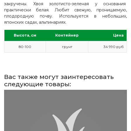
закручены. Хвоя золотисто-зеленая у основания
практически белая. Любит свежую, проницаемую,
плодородную почву. Используется в небольших,
японских садах, альпинариях.
Высота, см
Контейнер
Цена
80-100
грунт
34 990 руб
Вас также могут заинтересовать
ГЛАВНАЯ
следующие товары:
ПРАЙС
СДЕЛАТЬ ЗАКАЗ
ЗАДАТЬ ВОПРОС
ВЕРНУТСЯ НА ГЛАВНЫЙ САЙТ