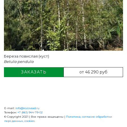
Береза повислая (куст)
Betula pendula
от 46 290 руб
ЗАКАЗАТЬ
E-mail:
info@rozovsad.ru
+7 (861) 944-79-02
Телефон:
+7 (861) 944-79-02
© Copyright 2021 | Все права защищены |
Политика, согласие обработки
перс.данных, cookies