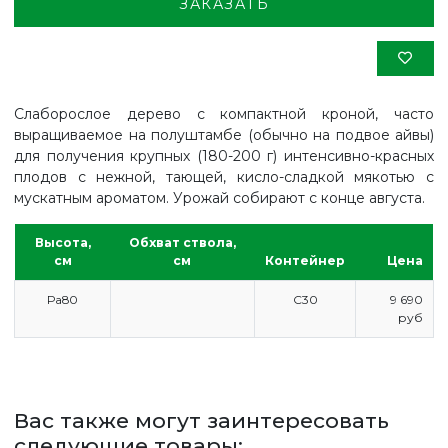
ЗАКАЗАТЬ
Слаборослое дерево с компактной кроной, часто
выращиваемое на полуштамбе (обычно на подвое айвы)
для получения крупных (180-200 г) интенсивно-красных
плодов с нежной, тающей, кисло-сладкой мякотью с
мускатным ароматом. Урожай собирают с конце августа.
Высота,
Обхват ствола,
см
см
Контейнер
Цена
Ра80
С30
9 690
руб
ГЛАВНАЯ
ПРАЙС
Вас также могут заинтересовать
СДЕЛАТЬ ЗАКАЗ
следующие товары: