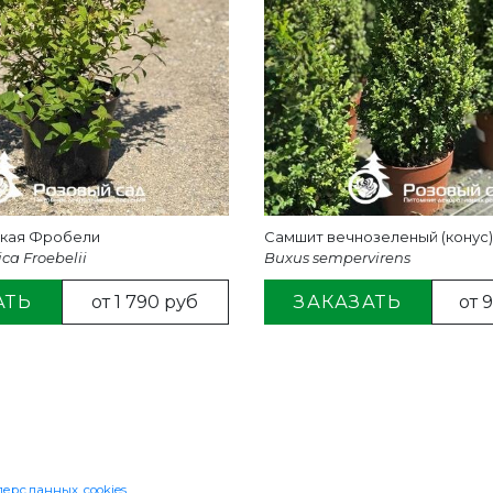
ская Фробели
Самшит вечнозеленый (конус
ca Froebelii
Buxus sempervirens
АТЬ
от 1 790 руб
ЗАКАЗАТЬ
от 
Я СВЯЗЬ
ерс.данных, cookies