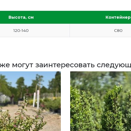
Высота, см
Контейнер
120-140
С80
кже могут заинтересовать следующ