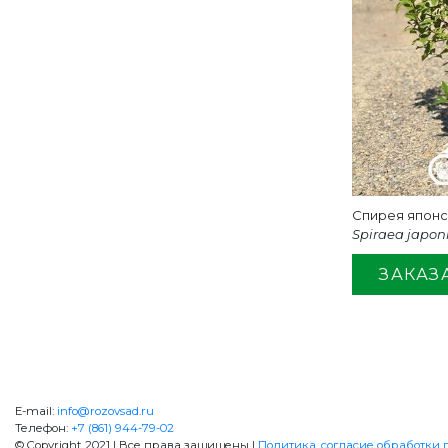
Спирея япон
Spiraea japoni
ЗАКАЗ
+7 (861) 944-79-02
ОБРАТНА
E-mail:
info@rozovsad.ru
Телефон:
+7 (861) 944-79-02
© Copyright 2021 | Все права защищены |
Политика, согласие обработки п