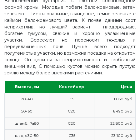
Вечнозеленый кустарник с плотной колоновидной
формой кроны. Молодые побеги бело-кремовые, затем
зеленеют. Листья овальные, глянцевые, темно-зеленые с
каймой бело-кремового цвета. К почве данный сорт
неприхотлив, но лучший вариант – плодородные,
богатые гумусом, свежие и хорошо увлажненные
участки. Бересклет не переносит тяжелых и
переувлажненных почв. Лучше всего подходят
полутенистые участки, но возможна посадка на открытом
солнце. Он ценится за неприхотливость и необычный
внешний вид. С помощью кустов можно скрыть пустую
землю между более высокими растениями.
Высота, см
Контейнер
Цена
20-40
С5
1 050 руб
50-60
С20
6 490 руб
штамб, Ра80
С20
22 800 руб
ГЛАВНАЯ
шар, d30-50
С35
23 100 руб
ПРАЙС