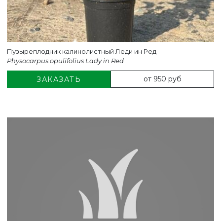
Пузыреплодник калинолистный Леди ин Ред
Physocarpus opulifolius Lady in Red
от 950 руб
ЗАКАЗАТЬ