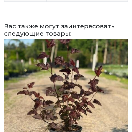
СДЕЛАТЬ ЗАКАЗ
ЗАДАТЬ ВОПРОС
Вас также могут заинтересовать
следующие товары:
ВЕРНУТСЯ НА ГЛАВНЫЙ САЙТ