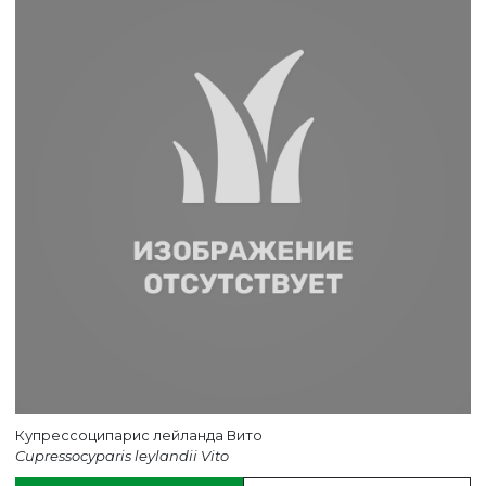
ВЕРНУТСЯ НА ГЛАВНЫЙ САЙТ
Купрессоципарис лейланда Вито
Cupressocyparis leylandii Vito