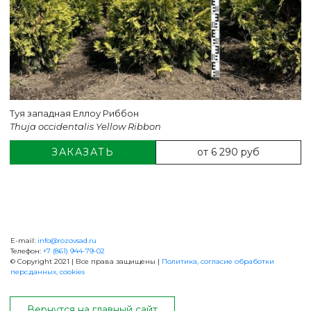
Туя западная Еллоу Риббон
Thuja occidentalis Yellow Ribbon
от 6 290 руб
ЗАКАЗАТЬ
E-mail:
info@rozovsad.ru
+7 (861) 944-79-02
Телефон:
+7 (861) 944-79-02
© Copyright 2021 | Все права защищены |
Политика, согласие обработки
перс.данных, cookies
ОБРАТНАЯ СВЯЗЬ
Вернутся на главный сайт