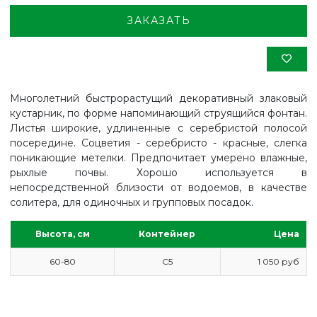
ЗАКАЗАТЬ
Многолетний быстрорастущий декоративный злаковый
кустарник, по форме напоминающий струящийся фонтан.
Листья широкие, удлиненные с серебристой полосой
посередине. Соцветия - серебристо - красные, слегка
поникающие метелки. Предпочитает умерено влажные,
рыхлые почвы. Хорошо используется в
непосредственной близости от водоемов, в качестве
солитера, для одиночных и групповых посадок.
Высота, см
Контейнер
Цена
60-80
С5
1 050 руб
ГЛАВНАЯ
ПРАЙС
СДЕЛАТЬ ЗАКАЗ