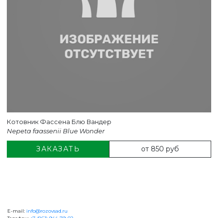
Котовник Фассена Блю Вандер
Nepeta faassenii Blue Wonder
от 850 руб
ЗАКАЗАТЬ
E-mail:
info@rozovsad.ru
+7 (861) 944-79-02