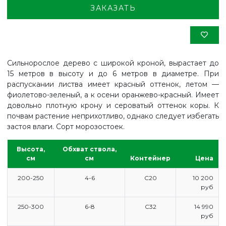
ЗАКАЗАТЬ
Сильнорослое дерево с широкой кроной, вырастает до
15 метров в высоту и до 6 метров в диаметре. При
распускании листва имеет красный оттенок, летом —
фиолетово-зеленый, а к осени оранжево-красный. Имеет
довольно плотную крону и сероватый оттенок коры. К
почвам растение неприхотливо, однако следует избегать
застоя влаги. Сорт морозостоек.
Высота,
Обхват ствола,
см
см
Контейнер
Цена
200-250
4-6
С20
10 200
руб
250-300
6-8
С32
14 990
руб