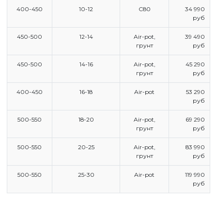
400-450
10-12
С80
34 990
руб
450-500
12-14
Air-pot,
39 490
грунт
руб
450-500
14-16
Air-pot,
45 290
грунт
руб
ГЛАВНАЯ
ПРАЙС
400-450
16-18
Air-pot
53 290
руб
СДЕЛАТЬ ЗАКАЗ
500-550
18-20
Air-pot,
69 290
ЗАДАТЬ ВОПРОС
грунт
руб
500-550
20-25
Air-pot,
83 990
ВЕРНУТСЯ НА ГЛАВНЫЙ САЙТ
грунт
руб
500-550
25-30
Air-pot
119 990
руб