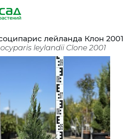
соципарис лейланда Клон 2001
ocyparis leylandii Clone 2001