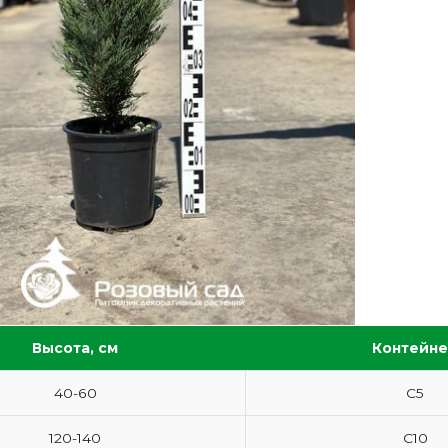
Высота, см
Контейн
40-60
С5
120-140
С10