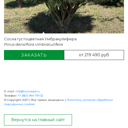
Сосна густоцветная Умбракулифера
Pinus densiflora Umbraculifera
от 219 490 руб
ЗАКАЗАТЬ
E-mail:
info@rozovsad.ru
+7 (861) 944-79-02
Телефон:
+7 (861) 944-79-02
© Copyright 2021 | Все права защищены |
Политика, согласие обработки
перс.данных, cookies
ОБРАТНАЯ СВЯЗЬ
Вернутся на главный сайт