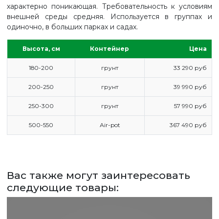
характерно поникающая. Требовательность к условиям
внешней среды средняя. Используется в группах и
одиночно, в больших парках и садах.
Высота, см
Контейнер
Цена
180-200
грунт
33 290 руб
200-250
грунт
39 990 руб
250-300
грунт
57 990 руб
500-550
Аir-pot
367 490 руб
ГЛАВНАЯ
ПРАЙС
Вас также могут заинтересовать
следующие товары:
СДЕЛАТЬ ЗАКАЗ
ЗАДАТЬ ВОПРОС