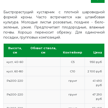
Быстрорастущий кустарник с плотной шаровидной
формой кроны. Часто встречается как штамбовая
культура. Молодые листья розоватые, позднее - бело-
зеленые, узкие. Предпочитает плодородные, влажные
почвы. Хорошо переносит обрезку. Для одиночной
посадки, групповых композиций.
Высота,
Обхват ствола,
см
см
Контейнер
Цена
куст, 40-60
С5
950 руб
куст, 60-80
С10
2 100 руб
Ра200-220
грунт
41 490
руб
Ра200-220
грунт
47 290
руб
ГЛАВНАЯ