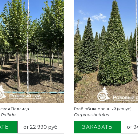
ская Паллида
Граб обыкновенный (конус)
 Pallida
Carpinus betulus
АТЬ
от 22 990 руб
ЗАКАЗАТЬ
от 9