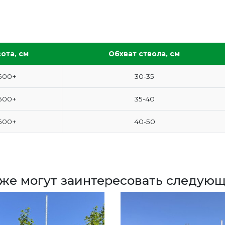
ота, см
Обхват ствола, см
600+
30-35
600+
35-40
600+
40-50
кже могут заинтересовать следующ