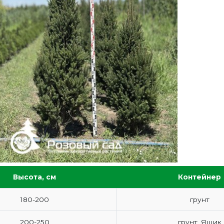
Высота, см
Контейнер
180-200
грунт
200-250
грунт, Ящик