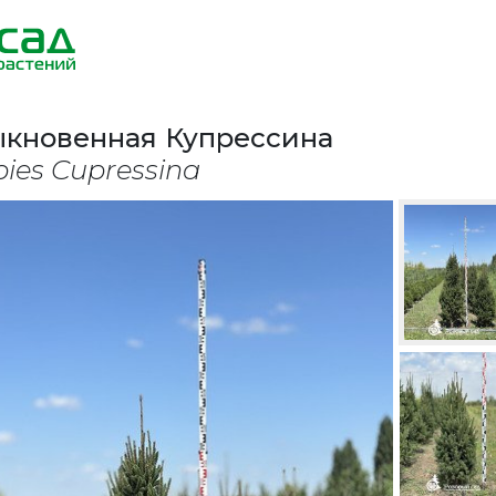
ыкновенная Купрессина
bies Cupressina