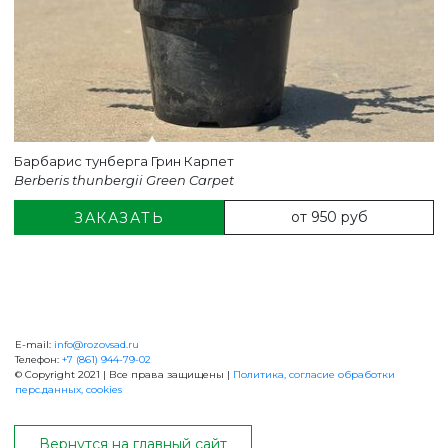
Барбарис тунберга Грин Карпет
Berberis thunbergii Green Carpet
от 950 руб
ЗАКАЗАТЬ
E-mail:
info@rozovsad.ru
+7 (861) 944-79-02
Телефон:
+7 (861) 944-79-02
© Copyright 2021 | Все права защищены |
Политика, согласие обработки
перс.данных, cookies
ОБРАТНАЯ СВЯЗЬ
Вернутся на главный сайт