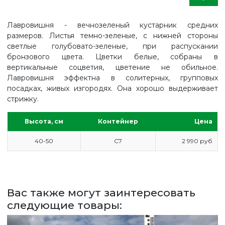
Лавровишня - вечнозеленый кустарник средних
размеров. Листья темно-зеленые, с нижней стороны
светлые голубовато-зеленые, при распускании
бронзового цвета. Цветки белые, собраны в
вертикальные соцветия, цветение не обильное.
Лавровишня эффектна в солитерных, групповых
посадках, живых изгородях. Она хорошо выдерживает
стрижку.
Высота, см
Контейнер
Цена
40-50
С7
2 990 руб
ГЛАВНАЯ
ПРАЙС
Вас также могут заинтересовать
СДЕЛАТЬ ЗАКАЗ
следующие товары:
ЗАДАТЬ ВОПРОС