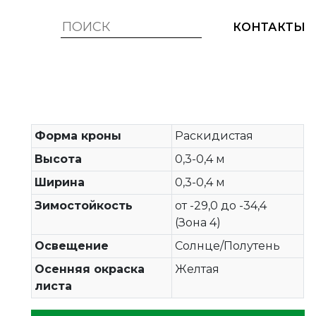
КОНТАКТЫ
Форма кроны
Раскидистая
Высота
0,3-0,4 м
Ширина
0,3-0,4 м
Зимостойкость
от -29,0 до -34,4
(Зона 4)
Освещение
Солнце/Полутень
Осенняя окраска
Желтая
листа