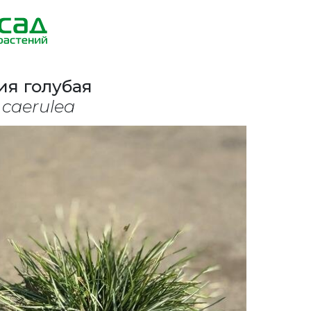
ия голубая
a caerulea