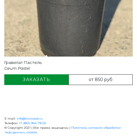
Гравилат Пастель
Geum Pastel
от 850 руб
ЗАКАЗАТЬ
E-mail:
info@rozovsad.ru
+7 (861) 944-79-02
Телефон:
+7 (861) 944-79-02
© Copyright 2021 | Все права защищены |
Политика, согласие обработки
перс.данных, cookies