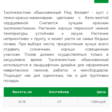
Тысячелистник обыкновенный Ред Вельвет - куст с
темно-красно-малиновыми цветками с бело-желтой
сердцевиной. Считается лучшим красным
тысячелистником. Растение хорошо переносит низкие
температуры, устойчиво к засухе. Растение
неприхотливо к грунту и может расти на самых бедных
почвах. При выборе места, предпочтение лучше всего
отдавать солнечным, хорошо освещенным
участкам. Полив должен осуществляться только в
засушливое время. Тысячелистник обыкновенный
используется в ландшафтном дизайне для оформления
мавританских газонов, рабаток и миксбордеров.
Подходит как для одиночных, так и для групповых
посадок.
Высота, см
Контейнер
Цена
ГЛАВНАЯ
10-15
С7
1 050 руб
ПРАЙС