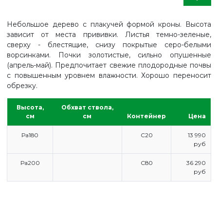
Небольшое дерево с плакучей формой кроны. Высота
зависит от места прививки. Листья темно-зеленые,
сверху - блестящие, снизу покрытые серо-белыми
ворсинками. Почки золотистые, сильно опушенные
(апрель-май). Предпочитает свежие плодородные почвы
с повышенным уровнем влажности. Хорошо переносит
обрезку.
Высота,
Обхват ствола,
см
см
Контейнер
Цена
Ра180
С20
13 990
руб
Ра200
С80
36 290
руб
ГЛАВНАЯ
ПРАЙС
СДЕЛАТЬ ЗАКАЗ