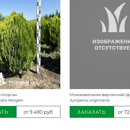
я Морган
Можжевельник виргинский (ф
talis Morgan
Juniperus virginiana
АТЬ
от 9 490 руб
ЗАКАЗАТЬ
от 7