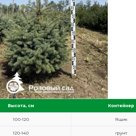
Высота, см
Контейнер
100-120
Ящик
120-140
грунт