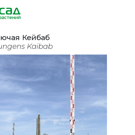
лючая Кейбаб
ungens Kaibab