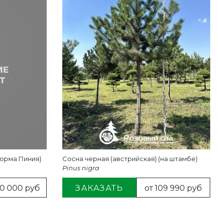
орма Пиния)
Сосна черная (австрийская) (на штамбе)
Pinus nigra
20 000 руб
ЗАКАЗАТЬ
от 109 990 руб