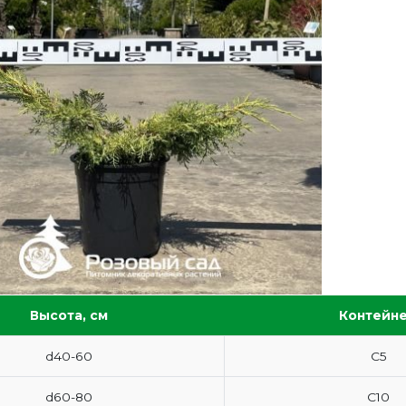
Высота, см
Контейн
d40-60
С5
d60-80
С10