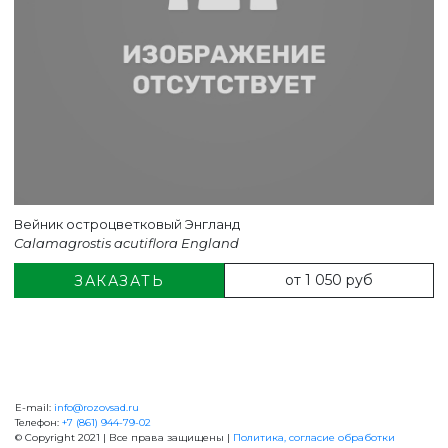
Вейник остроцветковый Энгланд
Calamagrostis acutiflora England
от 1 050 руб
ЗАКАЗАТЬ
E-mail:
info@rozovsad.ru
+7 (861) 944-79-02
Телефон:
+7 (861) 944-79-02
© Copyright 2021 | Все права защищены |
Политика, согласие обработки