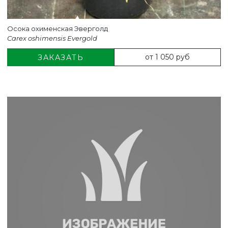
Осока охименская Эверголд
Carex oshimensis Evergold
от 1 050 руб
ЗАКАЗАТЬ