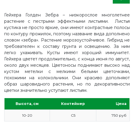
Гейхера Голден Зебра – низкорослое многолетнее
растение с пестрыми эффектными листьями. Листья
кустика не просто яркие, они имеют контрастные полосы
по контуру прожилок, поэтому название вида дополнено
словом «зебра». Растение морозоустойчивое. Гибрид не
требователен к составу грунта и освещению. За ним
легко ухаживать. Кусты имеют хороший иммунитет.
Гейхера цветет продолжительно, с конца июня по август,
около двух месяцев. Цветоносы поднимают высоко над
кустом метелки с мелкими белыми цветочками,
похожими на колокольчики. Они красиво дополняют
образ шаровидного растения, но по декоративности
цветки значительно уступают листьям.
Высота, см
Контейнер
Цена
ГЛАВНАЯ
10-20
С5
750 руб
ПРАЙС