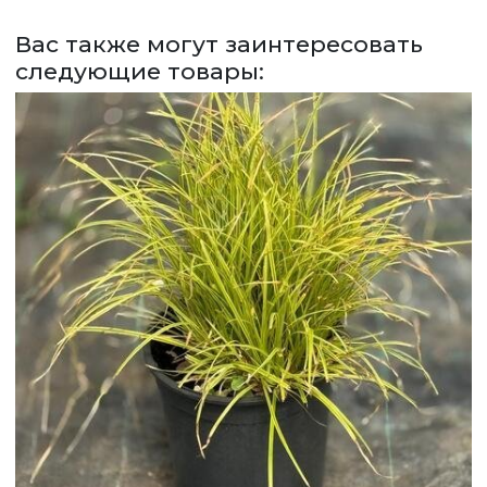
СДЕЛАТЬ ЗАКАЗ
Вас также могут заинтересовать
ЗАДАТЬ ВОПРОС
следующие товары:
ВЕРНУТСЯ НА ГЛАВНЫЙ САЙТ