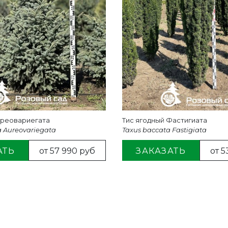
уреовариегата
Тис ягодный Фастигиата
 Aureovariegata
Taxus baccata Fastigiata
АТЬ
от 57 990 руб
ЗАКАЗАТЬ
от 5
Я СВЯЗЬ