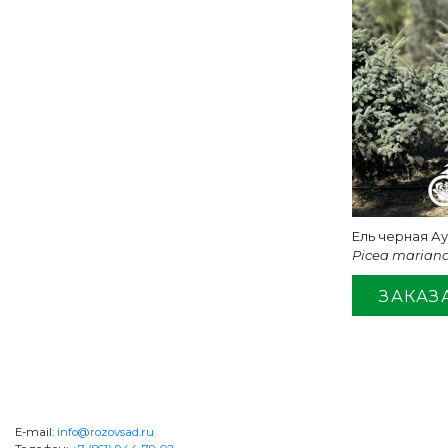
Ель черная А
Picea mariana
ЗАКАЗ
+7 (861) 944-79-02
ОБРАТНА
E-mail:
info@rozovsad.ru