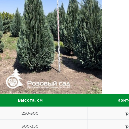
Высота, см
Конт
250-300
гр
300-350
гр