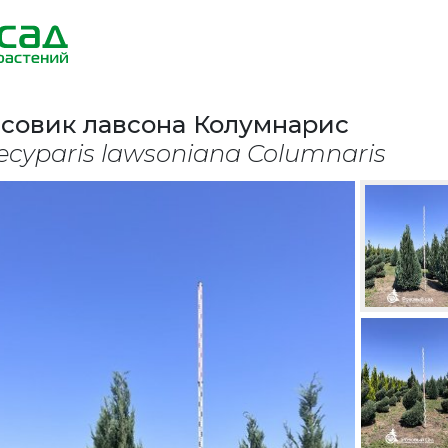
совик лавсона Колумнарис
cyparis lawsoniana Columnaris