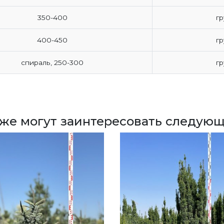
350-400
гр
400-450
гр
спираль, 250-300
гр
кже могут заинтересовать следующ