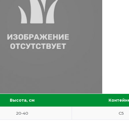
Высота, см
Контейн
20-40
С5