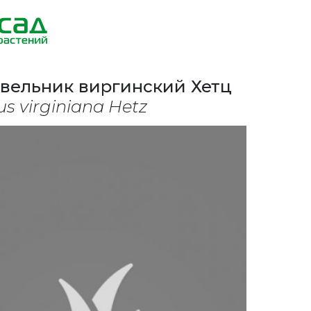
ельник виргинский Хетц
us virginiana Hetz