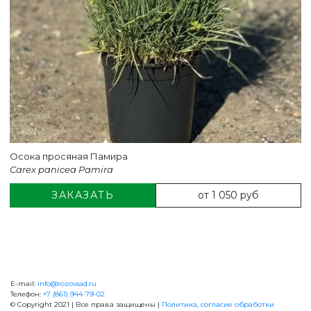
Осока просяная Памира
Carex panicea Pamira
от 1 050 руб
ЗАКАЗАТЬ
E-mail:
info@rozovsad.ru
+7 (861) 944-79-02
Телефон:
+7 (861) 944-79-02
© Copyright 2021 | Все права защищены |
Политика, согласие обработки