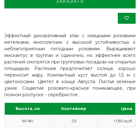
ЗАКАЗАТЬ
Эффектный декоративный злак с изящными розовыми
метелками, многолетник с высокой устойчивостью к
неблагоприятным погодным условиям. Выращивают
мискантус в группах и одиночно, но эффектнее всего
растения смотрятся при групповых посадках на открытых
площадках. Растение предпочитает солнце, хорошо
переносит жару. Компактный куст выстой до 1,5 м с
цветоносами. Цветет в конце Августа. Листья зеленые
узкие. Соцветие розовато-красное поникающее, при
полном роспуске - серебристое.
Высота, см
Контейнер
Цена
ГЛАВНАЯ
60-80
С5
1 050 руб
ПРАЙС