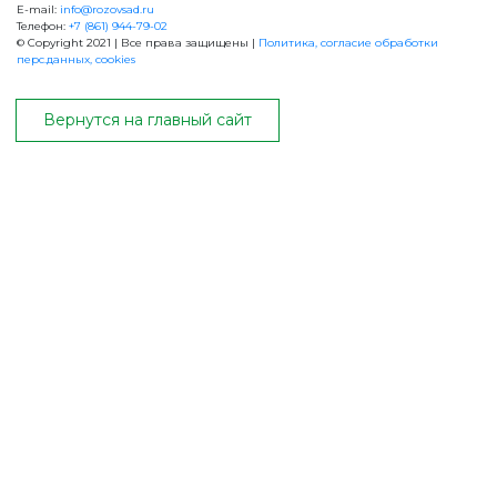
E-mail:
info@rozovsad.ru
Телефон:
+7 (861) 944-79-02
ВЕРНУТСЯ НА ГЛАВНЫЙ САЙТ
© Copyright 2021 | Все права защищены |
Политика, согласие обработки
перс.данных, cookies
Вернутся на главный сайт
+7 (861) 944-79-02
ОБРАТНАЯ СВЯЗЬ